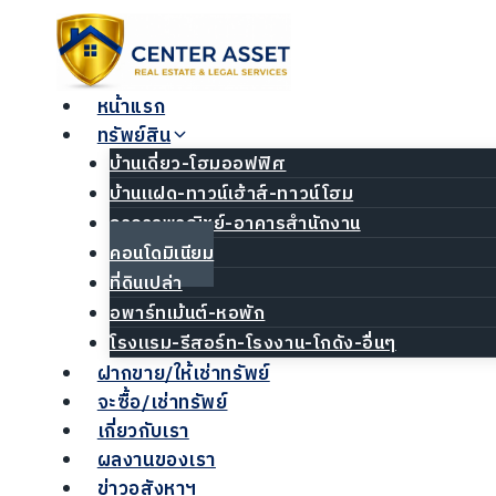
Skip
to
content
หน้าแรก
ทรัพย์สิน
บ้านเดี่ยว-โฮมออฟฟิศ
บ้านแฝด-ทาวน์เฮ้าส์-ทาวน์โฮม
อาคารพาณิชย์-อาคารสำนักงาน
คอนโดมิเนียม
ที่ดินเปล่า
อพาร์ทเม้นต์-หอพัก
โรงแรม-รีสอร์ท-โรงงาน-โกดัง-อื่นๆ
ฝากขาย/ให้เช่าทรัพย์
จะซื้อ/เช่าทรัพย์
เกี่ยวกับเรา
ผลงานของเรา
ข่าวอสังหาฯ